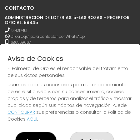
CONTACTO
ADMINISTRACION DE LOTERIAS: 5-LAS ROZAS - RECEPTOR
OFICIAL: 99845
914217451
Clica aquí para contactar por WhatsApp
686569067
pedidos@elpalmeraldeoro.es
C.C. EL PALMERAL JOSÉ ECHEGARAY, 11 L-16 PLTA. 1ª
Aviso de Cookies
Las Rozas De Madrid, 28232
El Palmeral de Oro es el responsable del tratamiento
(Madrid) España
de sus datos personales.
LEGAL
Usamos cookies necesarias para el funcionamiento
de este sitio web y, con su consentimiento, cookies
Aviso Legal
propias y de terceros para analizar el tráfico y mostrar
Política de Privacidad
publicidad según sus hábitos de navegación. Puede
Política de Cookies
CONFIGURAR
sus preferencias o consultar la Política de
Condiciones de Compra
Cookies
AQUÍ
.
Tienda de Lotería Nacional
Pago aceptado con tarjeta
Juego responsable. Solo mayores de edad.